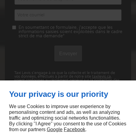
En soumettant ce formulaire, j'accepte que les
informations saisies soient exploitées dans le cadre
strict de ma demande*
Taxi Levis s'engage à ce que la collecte et le traitement de
vos données, effectués à partir de notre site
taxilevis.ca
,
soient conformes au règlement général sur la protection des
données (RGPD) et à la loi Informatique et Libertés. Pour
connaître et exercer vos droits, notamment de retrait de
votre consentement à l'utilisation des données collectées par
Your privacy is our priority
ce formulaire, veuillez consulter notre
politique de
confidentialité
We use Cookies to improve user experience by
personalising content and ads, as well as analyzing
traffic and optimizing social networks functionalities.
By clicking "I Agree" you consent to the use of Cookies
from our partners
Google
Facebook
.