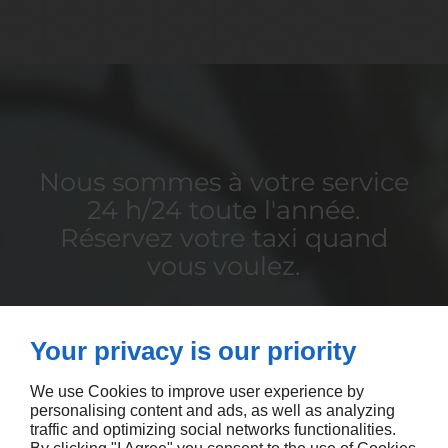
Nous sommes à votre service
24 h/24 toute l'année.
Réservez votre taxi quand
vous voulez.
CONTACTEZ-NOUS
Your privacy is our priority
We use Cookies to improve user experience by
personalising content and ads, as well as analyzing
traffic and optimizing social networks functionalities.